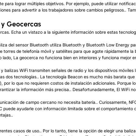
para lograr múltiples objetivos. Por ejemplo, puede utilizar notificac
ciones para advertir a los trabajadores sobre cambios peligrosos.. T
, y Geocercas
rcas. Echa un vistazo a la siguiente información sobre estas tecnología
aliza del sensor Bluetooth utiliza Bluetooth y Bluetooth Low Energy p
torres de telefonía móvil y satélites para que agote rápidamente la ba
o lado, La geocerca no funciona bien en interiores y funciona mejor en
 y balizas WiFi transmiten señales de radio y los dispositivos móvile
las dos tecnologías.. La tecnología Beacon es mucho más barata que e
), por lo que no requieren costos de instalación adicionales. Porque 
garantizar la información más precisa.. Desafortunadamente, El WiFi no 
comunicación de campo cercano no necesita batería.. Curiosamente, N
puede ayudarle con información limitada sobre el comportamiento del
tajas..
rentes casos de uso.. Por lo tanto, tiene la opción de elegir una bali