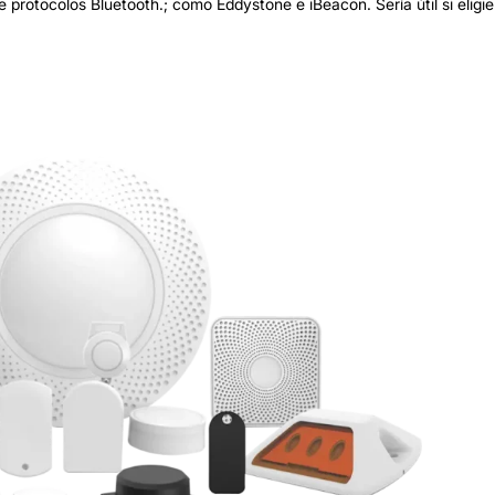
e protocolos Bluetooth.; como Eddystone e iBeacon. Sería útil si eligi