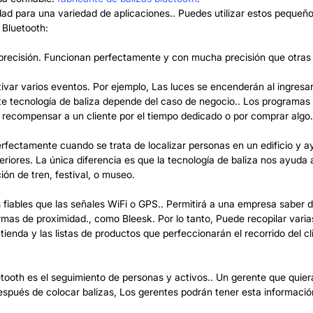
ad para una variedad de aplicaciones.. Puedes utilizar estos pequeños
 Bluetooth:
 precisión. Funcionan perfectamente y con mucha precisión que otras 
ctivar varios eventos. Por ejemplo, Las luces se encenderán al ingresar
te tecnología de baliza depende del caso de negocio.. Los programas d
 recompensar a un cliente por el tiempo dedicado o por comprar algo.
rfectamente cuando se trata de localizar personas en un edificio y ayu
res. La única diferencia es que la tecnología de baliza nos ayuda a o
ón de tren, festival, o museo.
s fiables que las señales WiFi o GPS.. Permitirá a una empresa saber 
rmas de proximidad., como Bleesk. Por lo tanto, Puede recopilar varia
tienda y las listas de productos que perfeccionarán el recorrido del c
tooth es el seguimiento de personas y activos.. Un gerente que quier
. Después de colocar balizas, Los gerentes podrán tener esta informaci