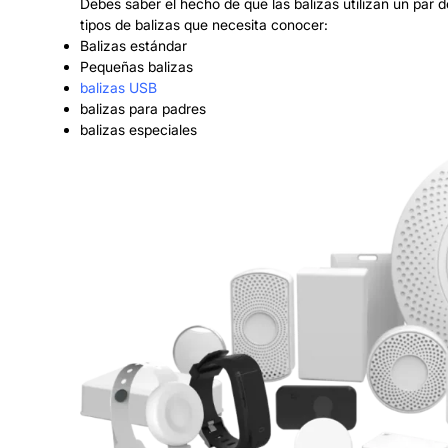
Debes saber el hecho de que las balizas utilizan un par d
tipos de balizas que necesita conocer:
Balizas estándar
Pequeñas balizas
balizas USB
balizas para padres
balizas especiales