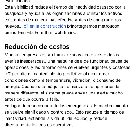
esta ubicado.
Esta visibilidad reduce el tiempo de inactividad causado por la
búsqueda y ayuda a las organizaciones a utilizar los activos
existentes de manera más efectiva antes de comprar otros
nuevos..
IoT en la construcción
b
r
i
norte
gramo
s
metro
u
do
h
b
mi
norte
mi
F
i
t
s
F
oh
r
t
h
mi
w
oh
r
k
mi
r
s
.
Reducción de costos
Muchas empresas están familiarizadas con el coste de las
averías inesperadas.. Una maquina deja de funcionar, pausa de
operaciones, y las reparaciones se vuelven urgentes y costosas.
IoT permite el mantenimiento predictivo al monitorear
condiciones como la temperatura, vibración, o consumo de
energía. Cuando una máquina comienza a comportarse de
manera diferente, el sistema puede enviar una alerta mucho
antes de que ocurra la falla.
En lugar de reaccionar ante las emergencias, El mantenimiento
se vuelve planificado y controlado.. Esto reduce el tiempo de
inactividad, extiende la vida útil del equipo, y reduce
directamente los costos operativos.