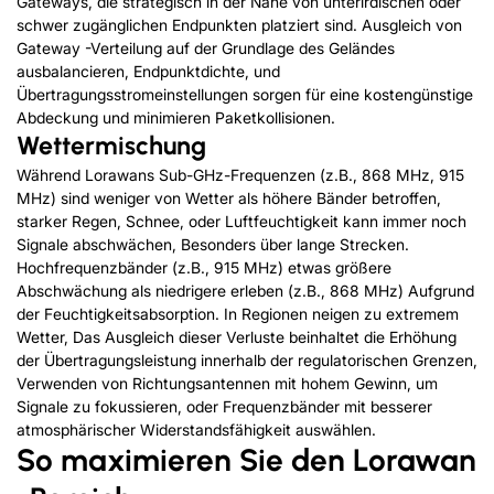
Gateways, die strategisch in der Nähe von unterirdischen oder
schwer zugänglichen Endpunkten platziert sind. Ausgleich von
Gateway -Verteilung auf der Grundlage des Geländes
ausbalancieren, Endpunktdichte, und
Übertragungsstromeinstellungen sorgen für eine kostengünstige
Abdeckung und minimieren Paketkollisionen.
Wettermischung
Während Lorawans Sub-GHz-Frequenzen (z.B., 868 MHz, 915
MHz) sind weniger von Wetter als höhere Bänder betroffen,
starker Regen, Schnee, oder Luftfeuchtigkeit kann immer noch
Signale abschwächen, Besonders über lange Strecken.
Hochfrequenzbänder (z.B., 915 MHz) etwas größere
Abschwächung als niedrigere erleben (z.B., 868 MHz) Aufgrund
der Feuchtigkeitsabsorption. In Regionen neigen zu extremem
Wetter, Das Ausgleich dieser Verluste beinhaltet die Erhöhung
der Übertragungsleistung innerhalb der regulatorischen Grenzen,
Verwenden von Richtungsantennen mit hohem Gewinn, um
Signale zu fokussieren, oder Frequenzbänder mit besserer
atmosphärischer Widerstandsfähigkeit auswählen.
So maximieren Sie den Lorawan