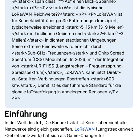
💡<stark><
span class=""
>Auf einen Blick</Spanne>
</stark></P> <P><stark>Was ist die typische
LoRaWAN-Reichweite??</stark></P> <P>LoRaWAN ist
für Konnektivität über große Entfernungen konzipiert,
typischerweise erreichend <stark>5–15 km (3–9 Meilen)
</stark> in ländlichen Gebieten und <stark>2–5 km (1–3
Meilen)</stark> in dichten städtischen Umgebungen.
Seine extreme Reichweite wird erreicht durch
<stark>Sub-GHz-Frequenzen</stark> und Chirp Spread
Spectrum (CSS) Modulation. In 2026, mit der Integration
von <stark>LR-FHSS (Langstrecken – Frequenzsprung-
Spreizspektrum)</stark>, LoRaWAN kann jetzt Direkt-
zu-Satelliten-Verbindungen übertreffen <stark>600
km</stark>, Damit ist es der führende Standard für die
globale IoT-Verfolgung in abgelegenen Regionen.</P>
<P>
Einführung
In der Welt des IoT, Die Konnektivität ist Kern - aber nicht alle
Netzwerke sind gleich geschaffen.
LoRaWAN
(Langstreckenweit
-Gebietsnetzwerk) hat sich als Game-Changer für