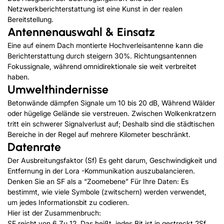
Netzwerkberichterstattung ist eine Kunst in der realen
Bereitstellung.
Antennenauswahl & Einsatz
Eine auf einem Dach montierte Hochverleisantenne kann die
Berichterstattung durch steigern 30%. Richtungsantennen
Fokussignale, während omnidirektionale sie weit verbreitet
haben.
Umwelthindernisse
Betonwände dämpfen Signale um 10 bis 20 dB, Während Wälder
oder hügelige Gelände sie verstreuen. Zwischen Wolkenkratzern
tritt ein schwerer Signalverlust auf; Deshalb sind die städtischen
Bereiche in der Regel auf mehrere Kilometer beschränkt.
Datenrate
Der Ausbreitungsfaktor (Sf) Es geht darum, Geschwindigkeit und
Entfernung in der Lora -Kommunikation auszubalancieren.
Denken Sie an SF als a “Zoomebene” Für Ihre Daten: Es
bestimmt, wie viele Symbole (zwitschern) werden verwendet,
um jedes Informationsbit zu codieren.
Hier ist der Zusammenbruch:
SF reicht von 6 Zu 12, Das heißt, jedes Bit ist in gestreckt 2
Sf