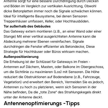
Antenne sorgt für eine bessere Durchdringung durch Decken
und Böden im Vergleich zur vertikalen Ausrichtung, Obwohl
dicke Betonplatten immer noch die Signale schwächen können.
Ideal für intelligente Bausysteme, bei denen Sensoren
Treppenhäuser umfassen, Keller, oder Hochhausböden.
Tor außerhalb des Gebäudes
Das Gateway extern montieren (z.B., an einer Wand oder einer
Stange) Mit einer vertikal ausgerichteten Antenne kann die
Abdeckung mehrerer Ebenen vereinfachen. Signale
durchdringen die Fenster effizienter als Betondecke, Diese
Strategie für Hochhäuser oder Büros wirksam machen.
Außenpositionierung
Die Erhebung ist der Schlüssel für Gateways im Freien -
Antennen auf Dächern, Masten, oder Balkone im Obergeschoss,
um die Sichtlinie zu maximieren (Los) mit Sensoren. Die Höhe
reduziert die Obstruktionen auf Bodenebene (z.B., Fahrzeuge,
Vegetation) und erweitert den Bereich, Vermeiden Sie es jedoch,
Antennen zu hoch zu platzieren, wenn sich Sensoren in der
Nähe befinden, Da die „tote Zone“ des Strahlungskegels direkt
unter der Antenne deckt.
Antennenoptimierungs -Tipps