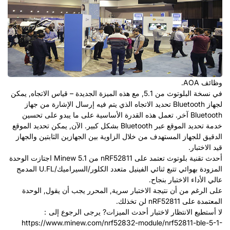
وظائف AOA.
في نسخة البلوتوث من 5.1, مع هذه الميزة الجديدة – قياس الاتجاه, يمكن
لجهاز Bluetooth تحديد الاتجاه الذي يتم فيه إرسال الإشارة من جهاز
Bluetooth آخر. تعمل هذه القدرة الأساسية على ما يبدو على تحسين
خدمة تحديد الموقع عبر Bluetooth بشكل كبير. الآن, يمكن تحديد الموقع
الدقيق للجهاز المستهدف من خلال الزاوية بين الجهازين الثابتين والجهاز
قيد الاختبار.
أحدث تقنية بلوتوث تعتمد على nRF52811 من Minew 5.1 اجتازت الوحدة
المزودة بهوائي تتبع ثنائي الفينيل متعدد الكلور/السيراميك/U.FL المدمج
عالي الأداء الاختبار بنجاح.
على الرغم من أن نتيجة الاختبار سرية, المحرر يجب أن يقول, الوحدة
المعتمدة على nRF52811 لن تخذلك.
لا أستطيع الانتظار لاختبار أحدث الميزات? يرجى الرجوع إلى：
https://www.minew.com/nrf52832-module/nrf52811-ble-5-1-