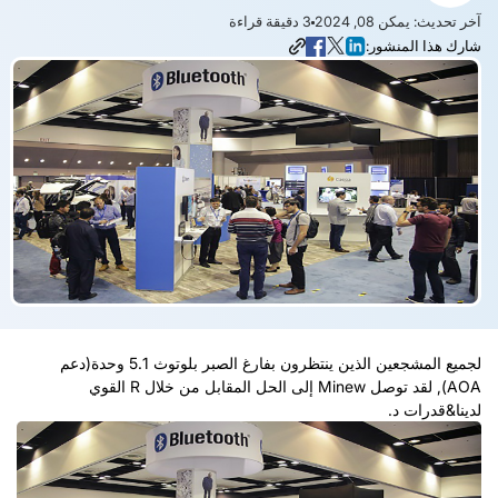
آخر تحديث: يمكن 08, 2024
3
دقيقة قراءة
شارك هذا المنشور:
لجميع المشجعين الذين ينتظرون بفارغ الصبر بلوتوث 5.1 وحدة(دعم
AOA), لقد توصل Minew إلى الحل المقابل من خلال R القوي
لدينا&قدرات د.