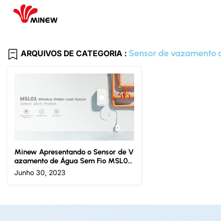
Sensor de vazamento 
ARQUIVOS DE CATEGORIA :
Minew Apresentando o Sensor de V
azamento de Água Sem Fio MSL01:
Detecção de vazamento de água e
Junho 30, 2023
m tempo real