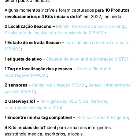
de um público mundial.
Alguns momentos incríveis foram capturados para
10 Produtos
revolucionários e 4 Kits iniciais de IoT
em 2022, Incluindo :
2 Localização Beacons
–
Mbm01 farol de alcance ultra-longo
,
Sinalizador de localização de proximidade MBM02
;
1 Estado de estrada Beacon
–
Farol de pino de estrada robusto
MBM03
;
1 etiqueta de ativo
–
Etiqueta de ativo anti-adulteração MBT01
;
1 Tag de localização das pessoas
–
Crachá Bluetooth
recarregável MWC01
;
2 sensores
–
Sensor de vibração MSV01
,
Sensor infravermelho
passivo MSP01
;
2 Gateways IoT
–
Mini-gateway USB MG3
,
Gateway
recarregável inteligente MG4
;
1 Encontre minha tag compatível
–
F6 Localizador Inteligente
;
4 Kits iniciais de IoT
ideal para armazéns inteligentes,
assistência médica, escritórios, e locais.