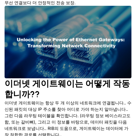
무선 연결보다 더 안정적인 전송 보장.
이더넷 게이트웨이는 어떻게 작동
합니까??
이더넷 게이트웨이는 항상 두 개 이상의 네트워크에 연결됩니다.. 수
신된 패킷의 대상 IP 주소를 찾아 어디로 가야 하는지 알아냅니다..
그런 다음 라우팅 테이블을 확인합니다. (라우팅 정보 베이스라고도
함, 또는 갈비뼈), 그리고 이 정보를 바탕으로,
데이터 패킷을 다음
네트워크로 보냅니다..
RIB의 도움으로, 게이트웨이는 데이터에 가
장 적합한 경로를 선택합니다..