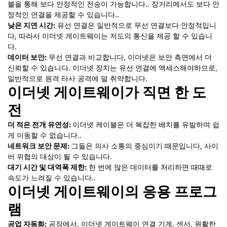
블을 통해 보다 안정적인 전송이 가능합니다.. 장거리에서도 보다 안
정적인 연결을 제공할 수 있습니다..
낮은 지연 시간:
유선 연결은 일반적으로 무선 연결보다 안정적입니
다, 따라서 이더넷 게이트웨이는 저도의 통신을 제공 할 수 있습니
다.
데이터 보안:
무선 연결과 비교합니다, 이더넷은 보안 측면에서 더
신뢰할 수 있습니다. 이더넷 장치는 유선 연결에 액세스해야하므로,
일반적으로 원격 타사 공격에 덜 취약합니다.
이더넷 게이트웨이가 직면 한 도
전
더 적은
전개
유연성:
이더넷 케이블은 더 복잡한 배치를 유발하며 쉽
게 이동할 수 없습니다..
네트워크 보안 문제:
그들은 의사 소통의 중심이기 때문입니다, 사이
버 위협의 대상이 될 수 있습니다.
대기 시간 및 대역폭 제한:
한 번에 많은 데이터를 처리하면 때때로
속도가 느려질 수 있습니다..
이더넷 게이트웨이의 응용 프로그
램
공업 자동화:
공장에서, 이더넷 게이트웨이 연결 기계, 센서, 원활한