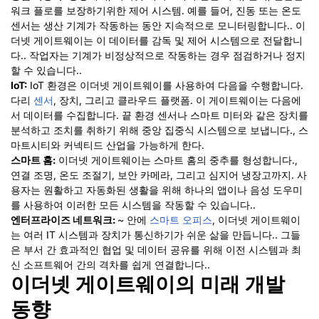
워크 플로를 보장하기위한 제어 시스템. 예를 들어, 진동 또는 온도
센서는 생산 기계가 작동하는 동안 지속적으로 모니터링합니다.. 이
더넷 게이트웨이는 이 데이터를 감독 및 제어 시스템으로 전달합니
다.. 작업자는 기계가 비정상적으로 작동하는 경우 점검하거나 정지
할 수 있습니다..
IoT:
IoT 환경은 이더넷 게이트웨이를 사용하여 다음을 수행합니다.
다리
센서
, 장치, 그리고 클라우드 플랫폼. 이 게이트웨이는 다음에
서 데이터를 수집합니다.
끝
환경 센서나 스마트 미터와 같은 장치를
분석하고 조치를 취하기 위해 중앙 집중식 시스템으로 보냅니다., 스
마트시티와 커넥티드 산업을 가능하게 한다.
스마트 홈:
이더넷 게이트웨이는 스마트 홈의 중추를 형성합니다.,
연결 조명, 온도 조절기, 보안 카메라, 그리고 심지어 냉장고까지. 사
용자는 원활하고 자동화된 생활을 위해 하나의 앱이나 음성 도우미
를 사용하여 이러한 모든 시스템을 작동할 수 있습니다..
엔터프라이즈 네트워크:
~ 안에
스마트 오피스
, 이더넷 게이트웨이
는 여러 IT 시스템과 장치가 통신하기가 쉬운 삶을 만듭니다.. 그들
은 부서 간 효과적인 협업 및 데이터 공유를 위해 이전 시스템과 최
신 소프트웨어 간의 격차를 쉽게 연결합니다..
이더넷 게이트웨이의 미래 개발
동향