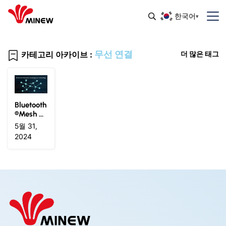
한국어
무선 연결
카테고리 아카이브 :
더 많은 태그
Bluetooth
®Mesh 이
해: 무선
5월 31,
연결 혁신
2024