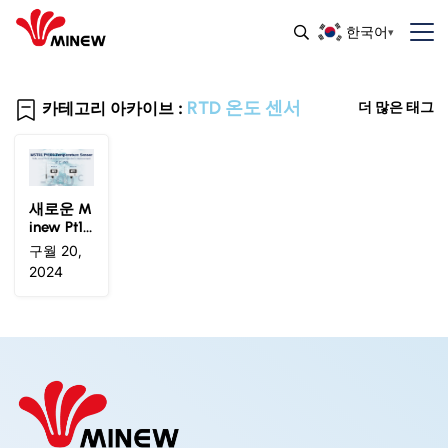
한국어
RTD 온도 센서
카테고리 아카이브 :
더 많은 태그
새로운 M
inew Pt10
0 RTD 온
구월 20,
도 센서
2024
이해