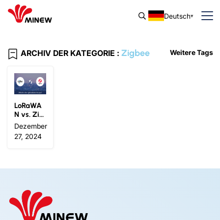
Deutsch
Zigbee
ARCHIV DER KATEGORIE :
Weitere Tags
LoRaWA
N vs. Zig
bee: Was
Dezember
ist der U
27, 2024
nterschie
d??