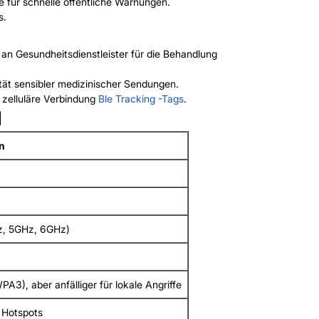
für schnelle öffentliche Warnungen.
s.
an Gesundheitsdienstleister für die Behandlung
ität sensibler medizinischer Sendungen.
zelluläre Verbindung
Ble Tracking -Tags
.
N
n
Hz, 5GHz, 6GHz)
3), aber anfälliger für lokale Angriffe
 Hotspots