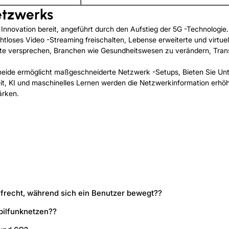
etzwerks
nnovation bereit, angeführt durch den Aufstieg der 5G -Technologie. 
ahtloses Video -Streaming freischalten, Lebense erweiterte und virtue
itte versprechen, Branchen wie Gesundheitswesen zu verändern, Tran
eide ermöglicht maßgeschneiderte Netzwerk -Setups, Bieten Sie Unt
eit, KI und maschinelles Lernen werden die Netzwerkinformation erh
ärken.
ufrecht, während sich ein Benutzer bewegt??
bilfunknetzen??