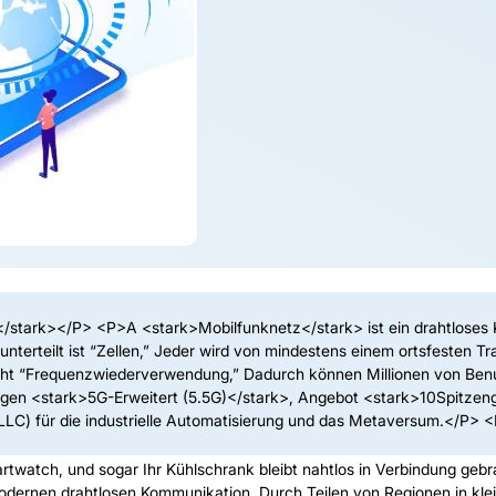
/stark></P> <P>A <stark>Mobilfunknetz</stark> ist ein drahtloses
terteilt ist “Zellen,” Jeder wird von mindestens einem ortsfesten Tr
cht “Frequenzwiederverwendung,” Dadurch können Millionen von Benutz
gen <stark>5G-Erweitert (5.5G)</stark>, Angebot <stark>10Spitzeng
LLC) für die industrielle Automatisierung und das Metaversum.</P> 
artwatch, und sogar Ihr Kühlschrank bleibt nahtlos in Verbindung gebra
odernen drahtlosen Kommunikation. Durch Teilen von Regionen in klei