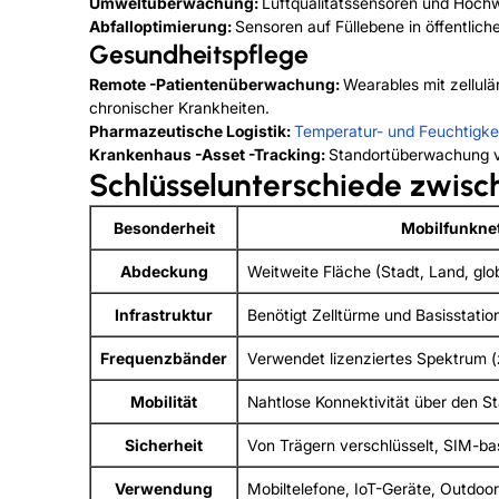
Umweltüberwachung:
Luftqualitätssensoren und Hochw
Abfalloptimierung:
Sensoren auf Füllebene in öffentlic
Gesundheitspflege
Remote -Patientenüberwachung:
Wearables mit zellul
chronischer Krankheiten.
Pharmazeutische Logistik:
Temperatur- und Feuchtigke
Krankenhaus -Asset -Tracking:
Standortüberwachung v
Schlüsselunterschiede zwis
Besonderheit
Mobilfunkne
Abdeckung
Weitweite Fläche (Stadt, Land, glo
Infrastruktur
Benötigt Zelltürme und Basisstatio
Frequenzbänder
Verwendet lizenziertes Spektrum (
Mobilität
Nahtlose Konnektivität über den S
Sicherheit
Von Trägern verschlüsselt, SIM-bas
Verwendung
Mobiltelefone, IoT-Geräte, Outdoor