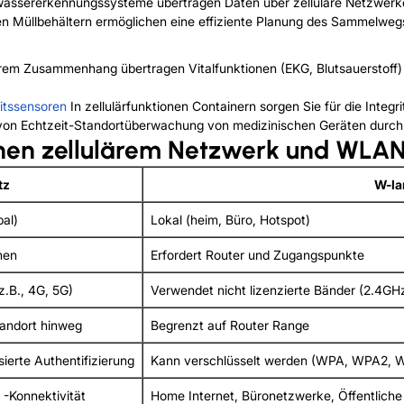
assererkennungssysteme übertragen Daten über zelluläre Netzwerke 
hen Müllbehältern ermöglichen eine effiziente Planung des Sammelweg
ärem Zusammenhang übertragen Vitalfunktionen (EKG, Blutsauerstoff) 
itssensoren
In zellulärfunktionen Containern sorgen Sie für die Integr
on Echtzeit-Standortüberwachung von medizinischen Geräten durch 
chen zellulärem Netzwerk und WLA
tz
W-la
bal)
Lokal (heim, Büro, Hotspot)
nen
Erfordert Router und Zugangspunkte
z.B., 4G, 5G)
Verwendet nicht lizenzierte Bänder (2.4G
tandort hinweg
Begrenzt auf Router Range
ierte Authentifizierung
Kann verschlüsselt werden (WPA, WPA2, WPA
 -Konnektivität
Home Internet, Büronetzwerke, Öffentliche