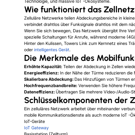
Technologie, und massive IoT -Ökosysteme.
Wie funktioniert das Zellne
Zelluläre Netzwerke teilen Abdeckungsbereiche in kleine
verbindet drahtlos über Funksignale drahtlos mit dem n
Wenn Sie sich bewegen, Das Netzwerk übergibt Ihre Ver
spezielle Schaltungen für Anrufe, während moderne (4G/5
Hinter den Kulissen, Towers Link zum Kernnetz eines Träge
oder
intelligentes Gerät
.
Die Merkmale des Mobilfunk
Erhöhte Kapazität:
Teilen der Abdeckung in Zellen wied
Energieeffizienz:
In der Nähe der Türme reduzieren die 
Skalierbare Abdeckung:
Das Hinzufügen von Türmen erw
Hochfrequenzbandbreite:
Verwenden Sie höhere Freque
Dateneffizienz:
Übertragen Sie mehrere Video-/Audio-St
Schlüsselkomponenten der Ze
Ein zelluläres Netzwerk arbeitet über miteinander verb
mobile Kommunikationsdienste als auch moderne IoT -Öko
IoT-Geräte
IoT Gateway
Basisstation (Zellturm)