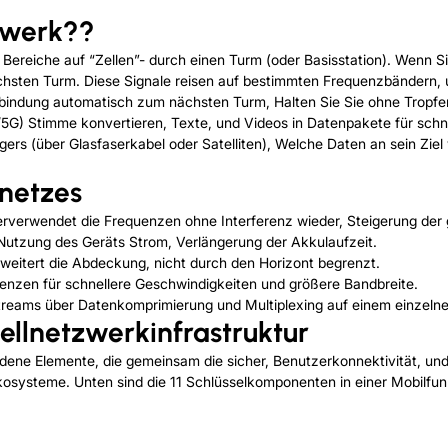
tzwerk??
 Bereiche auf “Zellen”- durch einen Turm (oder Basisstation). Wenn S
ächsten Turm. Diese Signale reisen auf bestimmten Frequenzbändern,
bindung automatisch zum nächsten Turm, Halten Sie Sie ohne Tropf
G) Stimme konvertieren, Texte, und Videos in Datenpakete für schnell
rs (über Glasfaserkabel oder Satelliten), Welche Daten an sein Ziel w
netzes
erverwendet die Frequenzen ohne Interferenz wieder, Steigerung der 
Nutzung des Geräts Strom, Verlängerung der Akkulaufzeit.
eitert die Abdeckung, nicht durch den Horizont begrenzt.
nzen für schnellere Geschwindigkeiten und größere Bandbreite.
reams über Datenkomprimierung und Multiplexing auf einem einzeln
llnetzwerkinfrastruktur
undene Elemente, die gemeinsam die sicher, Benutzerkonnektivität, u
systeme. Unten sind die 11 Schlüsselkomponenten in einer Mobilfunk