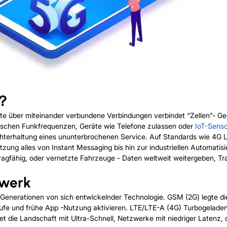
？？
äte über miteinander verbundene Verbindungen verbindet “Zellen”- Ge
fischen Funkfrequenzen, Geräte wie Telefone zulassen oder
IoT-Sens
terhaltung eines ununterbrochenen Service. Auf Standards wie 4G LT
ützung alles von Instant Messaging bis hin zur industriellen Automati
ragfähig, oder vernetzte Fahrzeuge - Daten weltweit weitergeben, Tr
zwerk
 Generationen von sich entwickelnder Technologie. GSM (2G) legte di
e und frühe App -Nutzung aktivieren. LTE/LTE-A (4G) Turbogeladene
 die Landschaft mit Ultra-Schnell, Netzwerke mit niedriger Latenz, die