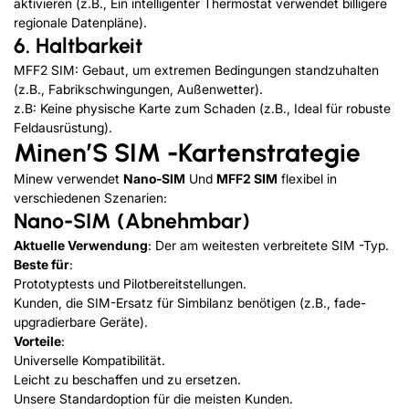
aktivieren (z.B., Ein intelligenter Thermostat verwendet billigere
regionale Datenpläne).
6. Haltbarkeit
MFF2 SIM: Gebaut, um extremen Bedingungen standzuhalten
(z.B., Fabrikschwingungen, Außenwetter).
z.B: Keine physische Karte zum Schaden (z.B., Ideal für robuste
Feldausrüstung).
Minen’
S
SIM -Kartenstrategie
Minew verwendet
Nano-SIM
Und
MFF2 SIM
flexibel in
verschiedenen Szenarien:
Nano-SIM (Abnehmbar)
Aktuelle Verwendung
: Der am weitesten verbreitete SIM -Typ.
Beste für
:
Prototyptests und Pilotbereitstellungen.
Kunden, die SIM-Ersatz für Simbilanz benötigen (z.B., fade-
upgradierbare Geräte).
Vorteile
:
Universelle Kompatibilität.
Leicht zu beschaffen und zu ersetzen.
Unsere Standardoption für die meisten Kunden.