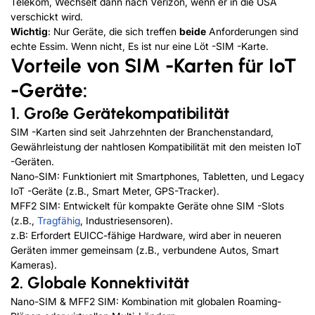
Telekom, Wechselt dann nach Verizon, wenn er in die USA
verschickt wird.
Wichtig
: Nur Geräte, die sich treffen
beide
Anforderungen sind
echte Essim. Wenn nicht, Es ist nur eine Löt -SIM -Karte.
Vorteile von SIM -Karten für IoT
-Geräte:
1. Große Gerätekompatibilität
SIM -Karten sind seit Jahrzehnten der Branchenstandard,
Gewährleistung der nahtlosen Kompatibilität mit den meisten IoT
-Geräten.
Nano-SIM: Funktioniert mit Smartphones, Tabletten, und Legacy
IoT -Geräte (z.B., Smart Meter, GPS-Tracker).
MFF2 SIM: Entwickelt für kompakte Geräte ohne SIM -Slots
(z.B.,
Tragfähig
, Industriesensoren).
z.B: Erfordert EUICC-fähige Hardware, wird aber in neueren
Geräten immer gemeinsam (z.B., verbundene Autos, Smart
Kameras).
2. Globale Konnektivität
Nano-SIM & MFF2 SIM: Kombination mit globalen Roaming-