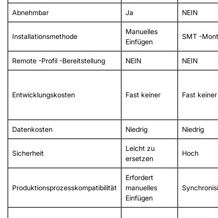
Abnehmbar
Ja
NEIN
Manuelles
Installationsmethode
SMT -Mon
Einfügen
Remote -Profil -Bereitstellung
NEIN
NEIN
Entwicklungskosten
Fast keiner
Fast keiner
Datenkosten
Niedrig
Niedrig
Leicht zu
Sicherheit
Hoch
ersetzen
Erfordert
Produktionsprozesskompatibilität
manuelles
Synchronis
Einfügen