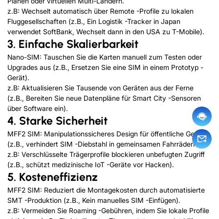
Plänen oder virtuellen Multi-Ländern.
z.B: Wechselt automatisch über Remote -Profile zu lokalen
Fluggesellschaften (z.B., Ein Logistik -Tracker in Japan
verwendet SoftBank, Wechselt dann in den USA zu T-Mobile).
3. Einfache Skalierbarkeit
Nano-SIM: Tauschen Sie die Karten manuell zum Testen oder
Upgrades aus (z.B., Ersetzen Sie eine SIM in einem Prototyp -
Gerät).
z.B: Aktualisieren Sie Tausende von Geräten aus der Ferne
(z.B., Bereiten Sie neue Datenpläne für Smart City -Sensoren
über Software ein).
4. Starke Sicherheit
MFF2 SIM: Manipulationssicheres Design für öffentliche Geräte
(z.B., verhindert SIM -Diebstahl in gemeinsamen Fahrrädern).
z.B: Verschlüsselte Trägerprofile blockieren unbefugten Zugriff
(z.B., schützt medizinische IoT -Geräte vor Hacken).
5. Kosteneffizienz
MFF2 SIM: Reduziert die Montagekosten durch automatisierte
SMT -Produktion (z.B., Kein manuelles SIM -Einfügen).
z.B: Vermeiden Sie Roaming -Gebühren, indem Sie lokale Profile