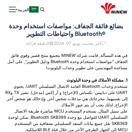
العربية
بضائع فائقة الجفاف: مواصفات استخدام وحدة
Bluetooth®‎ واحتياطات التطوير
آخر تحديث: يونيو 07, 2024
3
دقيقة قراءة
في هذه المسألة, قامت شركة MINEW بتجميع منتج قصير وقوي فائق
الجفاف “مواصفات استخدام وحدة Bluetooth ودليل التطوير”, على أمل
مساعدة المهندسين على تطوير وحدات البلوتوث!
1. مشكلة الأسلاك في وحدة البلوتوث
تستخدم وحدات Bluetooth العامة الاتصال التسلسلي UART. يحتوي
UART على دبابيس: تكساس (الإخراج) و آر إكس (مدخل). تشير TX وRX
إلى نفسيهما. مخرجاتك هي مدخلات شخص آخر, وإدخالك هو شخص آخر.
الإخراج, لذلك يجب أن يتم عبور الأسلاك.
على سبيل المثال, يستخدم المستخدم MCU مباشرة طريقة الاتصال
التسلسلي UART للتواصل مع وحدة Bluetooth SKB369; يمكن لوحدة
SKB369 نقل جميع بيانات المنفذ التسلسلي بشفافية من المستخدم
MCU إلى الجهاز الطرفي الآخر من خلال قناة BLE اللاسلكية.