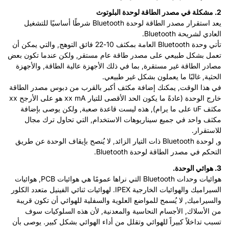
2. مشكلة في مصدر الطاقة لوحدة البلوتوث
يعد استقرار مصدر الطاقة لوحدة Bluetooth شرطًا أساسيًا للتشغيل
العادي لشريحة Bluetooth.
تأتي وحدة Bluetooth العامة بمكثف 10-22 فائق التوهج, والتي يمكن أن
تعمل بشكل طبيعي على مصدر طاقة عام مستقر, ولكن عندما تكون بعض
مصادر الطاقة غير مستقرة, بما في ذلك الأجهزة عالية الطاقة, والأجهزة
الحثية, غالبًا ما يعملون بشكل غير طبيعي.
في هذا الوقت, يمكنك إضافة مكثف أكبر بالقرب من دبوس مصدر الطاقة
خارج الوحدة (عادةً ما يكون الحد الأقصى للتيار xx mA هو على الأرجح xx
مكثف uF على ما يرام), هذه ليست قاعدة صعبة, ولكن يوصى بإضافة
مكثف واحد في جميع سيناريوهات الاستخدام, التي تحاول ترك مجال
للاستقرار.
و, لوحدة Bluetooth ذات التيار الزائد, لا يُنصح بإيقاف الوحدة عن طريق
التحكم في مصدر الطاقة لوحدة Bluetooth.
3. هوائي الوحدة.
هوائيات وحدات Bluetooth التي نراها عمومًا هي هوائيات PCB, هوائيات
السيراميك والهوائيات الخارجية IPEX. لهوائيات ثنائي الفينيل متعدد الكلور
والسيراميك, لا يُسمح للمواضع العلوية والسفلية للهوائي أن تكون قريبة
من الأسلاك, الأجسام النحاسية والمعدنية, لأن هذه السلوكيات سوف
تسبب تداخلاً كبيراً للهوائي وتقلل من أداء الهوائي بشكل كبير. يوصى بأن