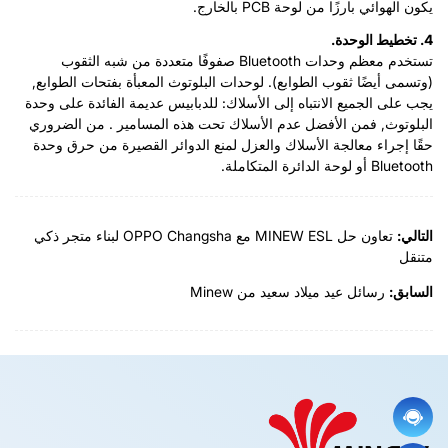
يكون الهوائي بارزًا من لوحة PCB بالخارج.
4. تخطيط الوحدة.
تستخدم معظم وحدات Bluetooth صفوفًا متعددة من شبه الثقوب
(وتسمى أيضًا ثقوب الطوابع). لوحدات البلوتوث المعبأة بفتحات الطوابع,
يجب على الجميع الانتباه إلى الأسلاك: للدبابيس عديمة الفائدة على وحدة
البلوتوث, فمن الأفضل عدم الأسلاك تحت هذه المسامير . من الضروري
حقًا إجراء معالجة الأسلاك والعزل لمنع الدوائر القصيرة من حرق وحدة
Bluetooth أو لوحة الدائرة المتكاملة.
التالي:
تعاون حل MINEW ESL مع OPPO Changsha لبناء متجر ذكي
متنقل
السابق:
رسائل عيد ميلاد سعيد من Minew