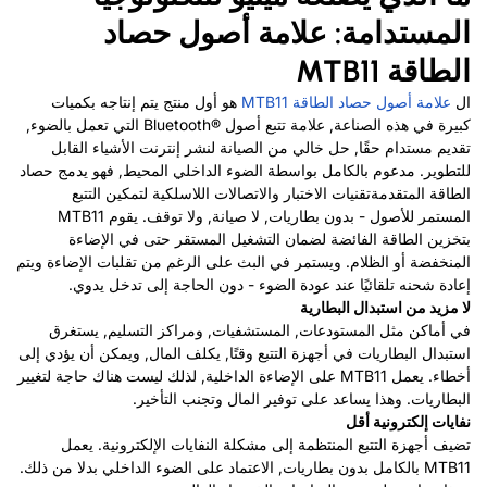
المستدامة: علامة أصول حصاد
الطاقة MTB11
ال
علامة أصول حصاد الطاقة MTB11
هو أول منتج يتم إنتاجه بكميات
كبيرة في هذه الصناعة, علامة تتبع أصول Bluetooth®‎ التي تعمل بالضوء,
تقديم مستدام حقًا, حل خالي من الصيانة لنشر إنترنت الأشياء القابل
للتطوير. مدعوم بالكامل بواسطة الضوء الداخلي المحيط, فهو يدمج حصاد
الطاقة المتقدمة
تقنيات الاختبار والاتصالات اللاسلكية لتمكين التتبع
المستمر للأصول - بدون بطاريات, لا صيانة, ولا توقف. يقوم MTB11
بتخزين الطاقة الفائضة لضمان التشغيل المستقر حتى في الإضاءة
المنخفضة أو الظلام. ويستمر في البث على الرغم من تقلبات الإضاءة ويتم
إعادة شحنه تلقائيًا عند عودة الضوء - دون الحاجة إلى تدخل يدوي.
لا مزيد من استبدال البطارية
في أماكن مثل المستودعات, المستشفيات, ومراكز التسليم, يستغرق
استبدال البطاريات في أجهزة التتبع وقتًا, يكلف المال, ويمكن أن يؤدي إلى
أخطاء. يعمل MTB11 على الإضاءة الداخلية, لذلك ليست هناك حاجة لتغيير
البطاريات. وهذا يساعد على توفير المال وتجنب التأخير.
نفايات إلكترونية أقل
تضيف أجهزة التتبع المنتظمة إلى مشكلة النفايات الإلكترونية. يعمل
MTB11 بالكامل بدون بطاريات, الاعتماد على الضوء الداخلي بدلا من ذلك.