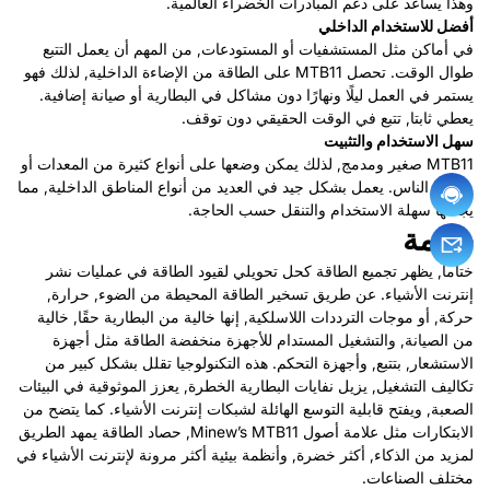
وهذا يساعد على دعم المبادرات الخضراء العالمية.
أفضل للاستخدام الداخلي
في أماكن مثل المستشفيات أو المستودعات, من المهم أن يعمل التتبع
طوال الوقت. تحصل MTB11 على الطاقة من الإضاءة الداخلية, لذلك فهو
يستمر في العمل ليلًا ونهارًا دون مشاكل في البطارية أو صيانة إضافية.
يعطي ثابتا, تتبع في الوقت الحقيقي دون توقف.
سهل الاستخدام والتثبيت
MTB11 صغير ومدمج, لذلك يمكن وضعها على أنواع كثيرة من المعدات أو
يرتديها الناس. يعمل بشكل جيد في العديد من أنواع المناطق الداخلية, مما
يجعلها سهلة الاستخدام والتنقل حسب الحاجة.
خاتمة
ختاماً, يظهر تجميع الطاقة كحل تحويلي لقيود الطاقة في عمليات نشر
إنترنت الأشياء. عن طريق تسخير الطاقة المحيطة من الضوء, حرارة,
حركة, أو موجات الترددات اللاسلكية, إنها خالية من البطارية حقًا, خالية
من الصيانة, والتشغيل المستدام للأجهزة منخفضة الطاقة مثل أجهزة
الاستشعار, بتتبع, وأجهزة التحكم. هذه التكنولوجيا تقلل بشكل كبير من
تكاليف التشغيل, يزيل نفايات البطارية الخطرة, يعزز الموثوقية في البيئات
الصعبة, ويفتح قابلية التوسع الهائلة لشبكات إنترنت الأشياء. كما يتضح من
الابتكارات مثل علامة أصول Minew’s MTB11, حصاد الطاقة يمهد الطريق
لمزيد من الذكاء, أكثر خضرة, وأنظمة بيئية أكثر مرونة لإنترنت الأشياء في
مختلف الصناعات.