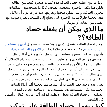
عادةً ما تنتج أنظمة حصاد الطاقة هذه كميات صغيرة فقط من الطاقة,
ولكن هذا يكفي للأجهزة منخفضة الطاقة. غالبًا ما يستخدمون المكثفات
لتخزين الطاقة, والتي يمكن شحنها وتفريغها عدة مرات دون أن تتآكل.
وهذا يجعلها حلولاً مثالية للأجهزة التي تحتاج إلى التشغيل لفترة طويلة مع
القليل من العناية أو بدونها.
ما الذي يمكن أن يفعله حصاد
الطاقة؟?
يمكن لحصاد الطاقة تشغيل الأجهزة منخفضة الطاقة مثل
أجهزة استشعار
إنترنت الأشياء
, مفاتيح لاسلكية, علامات التتبع,
الأجهزة القابلة للارتداء
,
وأجهزة التحكم الصغيرة. يساعد على تشغيل الأجهزة في أماكن مثل
المصانع, مزارع, المدن, والمناطق النائية حيث يصعب استخدام الأسلاك أو
البطاريات. يمكن للأجهزة استخدام الطاقة الشمسية, ضوء داخلي يعتمد
على الحرارة, على أساس الاهتزاز, أو طاقة الموجات الراديوية للتشغيل
بدون بطاريات أو غالبًا ما تحتاج إلى رعاية.
ومن الواضح أن هذا يخفض
التكاليف ويسمح على المدى الطويل, عملية موثوقة.
عدم وجود بطارية
يعني عدم وجود خطر التسرب أو التورم, مما يجعلها أكثر أمانًا للبيئات
الحساسة مثل المستشفيات, المستودعات, أو مناطق تخزين المواد
الغذائية.
إن حصاد الطاقة يجعل الأنظمة الذكية أكثر مرونة, فعال, وأسهل
في التثبيت.
كيف يعمل حصاد الطاقة على تمكين