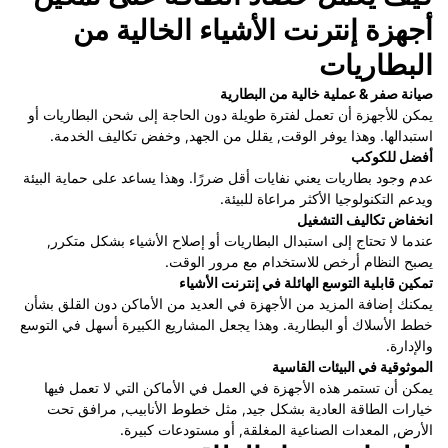
أجهزة إنترنت الأشياء الخالية من
البطاريات
صيانة صفر & عملية خالية من البطارية
يمكن للأجهزة أن تعمل لفترة طويلة دون الحاجة إلى شحن البطاريات أو
استبدالها. وهذا يوفر الوقت, يقلل من الجهد, وخفض تكاليف الخدمة.
أفضل للكوكب
عدم وجود بطاريات يعني نفايات أقل ضررًا. وهذا يساعد على حماية البيئة
ويدعم التكنولوجيا الأكثر مراعاة للبيئة.
انخفاض تكاليف التشغيل
عندما لا تحتاج إلى استبدال البطاريات أو إصلاح الأشياء بشكل متكرر,
يصبح النظام أرخص للاستخدام مع مرور الوقت.
تمكين قابلية التوسع الهائلة في إنترنت الأشياء
يمكنك إضافة المزيد من الأجهزة في العديد من الأماكن دون القلق بشأن
خطط الأسلاك أو البطارية. وهذا يجعل المشاريع الكبيرة أسهل في التوسع
والإدارة.
الموثوقية في البيئات القاسية
يمكن أن تستمر هذه الأجهزة في العمل في الأماكن التي لا تعمل فيها
خيارات الطاقة العادية بشكل جيد, مثل
خطوط الأنابيب, مرافق تحت
الأرض, المعدات الصناعية المغلقة, أو مستودعات كبيرة.