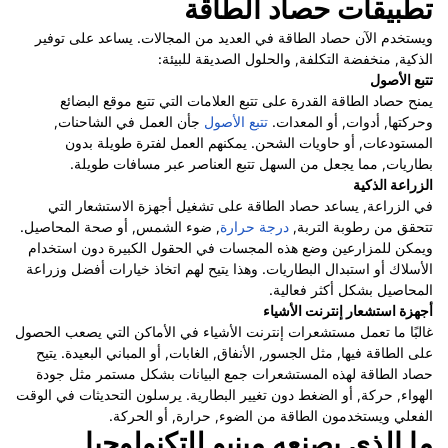
تطبيقات حصاد الطاقة
ويستخدم الآن حصاد الطاقة في العديد من المجالات. يساعد على توفير
الذكية, منخفضة التكلفة, والحلول الصديقة للبيئة:
تتبع الأصول
يمنح حصاد الطاقة القدرة على تتبع العلامات التي تتبع موقع البضائع
وحركتها, أدوات, أو المعدات.
تتبع الأصول
ج
أ
ن
العمل في الشاحنات,
المستودعات, أو حاويات الشحن. يمكنهم العمل لفترة طويلة بدون
بطاريات, مما يجعل من السهل تتبع العناصر عبر مسافات طويلة.
الزراعة الذكية
في الزراعة, يساعد حصاد الطاقة على تشغيل أجهزة الاستشعار التي
تتحقق من رطوبة التربة,
درجة حرارة
, ضوء الشمس, أو صحة المحاصيل.
ويمكن للمزارعين وضع هذه المجسات في الحقول الكبيرة دون استخدام
الأسلاك أو استبدال البطاريات. وهذا يتيح لهم اتخاذ خيارات أفضل وزراعة
المحاصيل بشكل أكثر فعالية.
أجهزة استشعار إنترنت الأشياء
غالبًا ما تعمل مستشعرات إنترنت الأشياء في الأماكن التي يصعب الحصول
على الطاقة فيها, مثل الجسور, الأنفاق, الغابات, أو المباني البعيدة. يتيح
حصاد الطاقة لهذه المستشعرات جمع البيانات بشكل مستمر مثل جودة
الهواء, حركة, أو الضغط دون تغيير البطارية. يرسلون التحديثات في الوقت
الفعلي ويستخدمون الطاقة من الضوء, حرارة, أو الحركة.
ما الذي يصنعه مينيو للتكنولوجيا