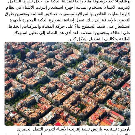
برشلونة
: تعد برشلونة مثالًا رائدًا للمدينة الذكية من خلال نشرها الشامل
لإنترنت الأشياء. تستخدم المدينة أجهزة استشعار إنترنت الأشياء في نظام
إدارة النفايات الخاص بها لمراقبة مستويات صناديق القمامة وتحسين طرق
التجميع. بالإضافة إلى ذلك, تعمل إضاءة الشوارع الذكية المجهزة بأجهزة
استشعار على ضبط السطوع بناءً على حركة المشاة والمركبات, الحفاظ
على الطاقة وتحسين السلامة. لقد أدى هذا النظام إلى تقليل استهلاك
الطاقة وتكاليف التشغيل بشكل كبير.
باريس
: تستخدم باريس تقنية إنترنت الأشياء لتعزيز التنقل الحضري