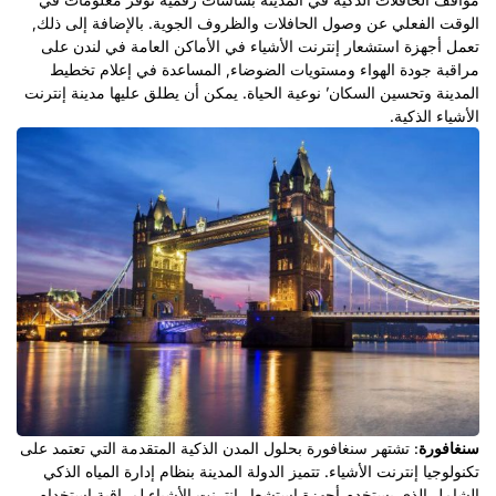
الوقت الفعلي عن وصول الحافلات والظروف الجوية. بالإضافة إلى ذلك,
تعمل أجهزة استشعار إنترنت الأشياء في الأماكن العامة في لندن على
مراقبة جودة الهواء ومستويات الضوضاء, المساعدة في إعلام تخطيط
المدينة وتحسين السكان’ نوعية الحياة. يمكن أن يطلق عليها مدينة إنترنت
الأشياء الذكية.
سنغافورة
: تشتهر سنغافورة بحلول المدن الذكية المتقدمة التي تعتمد على
تكنولوجيا إنترنت الأشياء. تتميز الدولة المدينة بنظام إدارة المياه الذكي
الشامل الذي يستخدم أجهزة استشعار إنترنت الأشياء لمراقبة استخدام