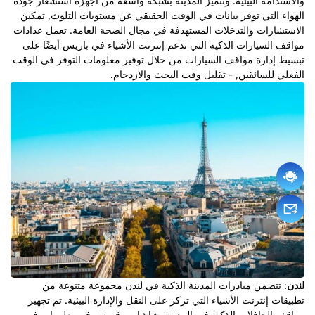
والاستدامة البيئية. وتتميز المدينة بشبكة واسعة من أجهزة استشعار جودة
الهواء التي توفر بيانات في الوقت الحقيقي عن مستويات التلوث, تمكين
الاستشارات والتدخلات المستهدفة في مجال الصحة العامة. تعمل عدادات
مواقف السيارات الذكية التي تدعم إنترنت الأشياء في باريس أيضًا على
تبسيط إدارة مواقف السيارات من خلال توفير معلومات التوفر في الوقت
الفعلي للسائقين, - تقليل وقت البحث والازدحام.
لندن
: تتضمن مبادرات المدينة الذكية في لندن مجموعة متنوعة من
تطبيقات إنترنت الأشياء التي تركز على النقل والإدارة البيئية. تم تجهيز
مواقف الحافلات الذكية في المدينة بشاشات رقمية توفر معلومات في