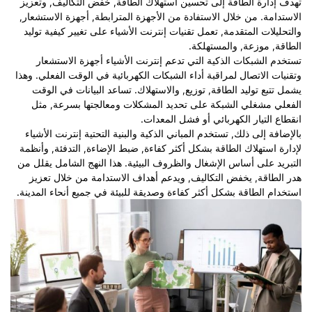
تهدف إدارة الطاقة إلى تحسين استهلاك الطاقة, خفض التكاليف, وتعزيز
الاستدامة. من خلال الاستفادة من الأجهزة المترابطة, أجهزة الاستشعار,
والتحليلات المتقدمة, تعمل تقنيات إنترنت الأشياء على تغيير كيفية توليد
الطاقة, موزعة, والمستهلكة.
تستخدم الشبكات الذكية التي تدعم إنترنت الأشياء أجهزة الاستشعار
وتقنيات الاتصال لمراقبة أداء الشبكات الكهربائية في الوقت الفعلي. وهذا
يشمل تتبع توليد الطاقة, توزيع, والاستهلاك. تساعد البيانات في الوقت
الفعلي مشغلي الشبكة على تحديد المشكلات ومعالجتها بسرعة, مثل
انقطاع التيار الكهربائي أو فشل المعدات.
بالإضافة إلى ذلك, تستخدم المباني الذكية والبنية التحتية إنترنت الأشياء
لإدارة استهلاك الطاقة بشكل أكثر كفاءة, ضبط الإضاءة, التدفئة, وأنظمة
التبريد على أساس الإشغال والظروف البيئية. هذا النهج الشامل يقلل من
هدر الطاقة, يخفض التكاليف, ويدعم أهداف الاستدامة من خلال تعزيز
استخدام الطاقة بشكل أكثر كفاءة وصديقة للبيئة في جميع أنحاء المدينة.