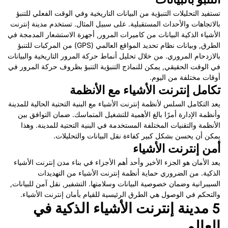
تستفيد التحليلات التنبؤية من البيانات التاريخية وفي الوقت الفعلي للتنبؤ
بالاتجاهات والأحداث المستقبلية. على سبيل المثال. تستخدم مدينة إنترنت
الأشياء الذكية البيانات من كاميرات المرور, أجهزة الاستشعار المدمجة في
الطرق, وبيانات نظام تحديد المواقع العالمي (GPS) من المركبات للتنبؤ
بالازدحام المروري. من خلال تحليل أنماط حركة المرور التاريخية والبيانات
في الوقت الحقيقي, يمكن للنماذج التنبؤية التنبؤ بظروف حركة المرور في
أوقات مختلفة من اليوم.
تكامل إنترنت الأشياء مع الأنظمة
يعد التكامل السلس لأنظمة إنترنت الأشياء مع البنية التحتية الحالية للمدينة
وأنظمة الإدارة أمرًا بالغ الأهمية للتشغيل المتماسك. ضمان التوافق بين
الأنظمة والتقنيات المختلفة المستخدمة في البنية التحتية للمدينة. وهذا
يمكن أن يحسن بشكل كبير كفاءة نقل البيانات والتحليلات.
أمن إنترنت الأشياء
يعد الأمان هو الجزء الأخير وأحد أهم الأجزاء في بناء مدن إنترنت الأشياء
الذكية. من الضروري حماية أنظمة إنترنت الأشياء من التهديدات
السيبرانية وضمان خصوصية البيانات وسلامتها. التشفير, نقل آمن للبيانات,
والتحكم في الوصول هي الطرق الرئيسية للقيام بأمان إنترنت الأشياء.
5 مدينة إنترنت الأشياء الذكية في
العالم