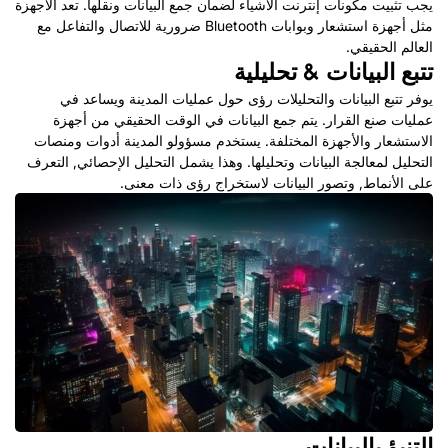
يجب تثبيت مكونات إنترنت الأشياء لضمان جمع البيانات ونقلها. تعد الأجهزة
مثل أجهزة استشعار وبوابات Bluetooth ضرورية للاتصال والتفاعل مع
العالم الحقيقي.
تتبع البيانات & تحليلية
يوفر تتبع البيانات والتحليلات رؤى حول عمليات المدينة ويساعد في
عمليات صنع القرار. يتم جمع البيانات في الوقت الحقيقي من أجهزة
الاستشعار والأجهزة المختلفة. يستخدم مسؤولو المدينة أدوات ومنصات
التحليل لمعالجة البيانات وتحليلها. وهذا يشمل التحليل الإحصائي, التعرف
على الأنماط, وتصور البيانات لاستخراج رؤى ذات معنى.
التنبؤ بالبيانات