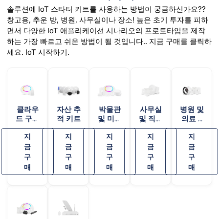
솔루션에 IoT 스타터 키트를 사용하는 방법이 궁금하신가요??
창고용, 추운 방, 병원, 사무실이나 장소! 높은 초기 투자를 피하
면서 다양한 IoT 애플리케이션 시나리오의 프로토타입을 제작
하는 가장 빠르고 쉬운 방법이 될 것입니다.. 지금 구매를 클릭하
세요. IoT 시작하기.
클라우
자산 추
박물관
사무실
병원 및
드 구성
적 키트
및 미술
및 직장
의료 –
이 가능
관 –
– 모스
MHS
지
지
지
지
지
한 BLE
MVS
iBeaco
금
금
금
금
금
n
구
구
구
구
구
매
매
매
매
매