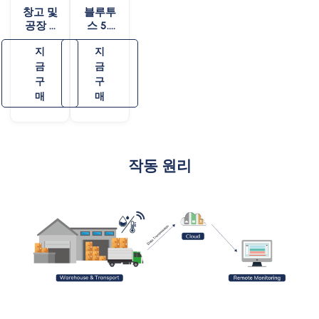
창고 및
블루투
공장 –
스 5.1
MWS
AoA 실
지
지
내 포지
금
셔닝
금
구
구
매
매
작동 원리