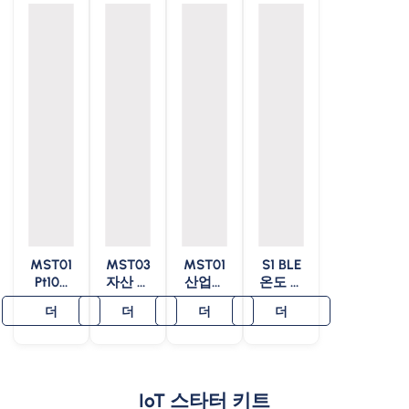
MST01
MST03
MST01
S1 BLE
Pt100
자산 온
산업용
온도 및
온도 센
도 로거
온도 및
습도 센
더
더
더
더
서
습도 센
서
서
IoT 스타터 키트