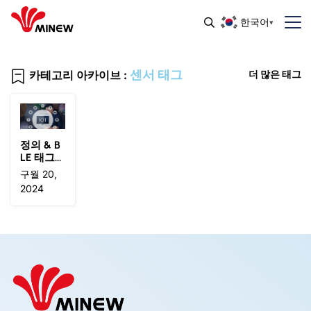
한국어
센서 태그
카테고리 아카이브 :
더 많은 태그
정의 & B
LE 태그
사용, 센
구월 20,
서 태그,
2024
인사 태
그, 및 자
산 태그