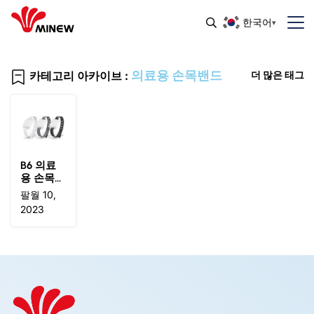
한국어
의료용 손목밴드
카테고리 아카이브 :
더 많은 태그
B6 의료
용 손목밴
드
팔월 10,
2023