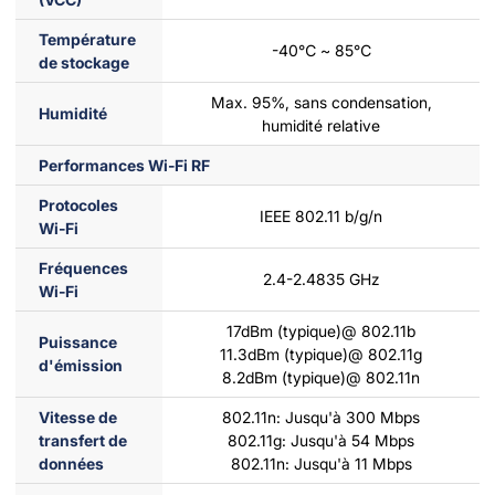
Température
-40℃ ~ 85℃
de stockage
Max. 95%, sans condensation,
Humidité
humidité relative
Performances Wi-Fi RF
Protocoles
IEEE 802.11 b/g/n
Wi-Fi
Fréquences
2.4-2.4835 GHz
Wi-Fi
17dBm (typique)@ 802.11b
Puissance
11.3dBm (typique)@ 802.11g
d'émission
8.2dBm (typique)@ 802.11n
Vitesse de
802.11n: Jusqu'à 300 Mbps
transfert de
802.11g: Jusqu'à 54 Mbps
données
802.11n: Jusqu'à 11 Mbps