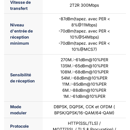
Vitesse de
2T2R 300Mbps
transfert
-87dBm(tapez. avec PER <
Niveau
8%@11Mbps)
d'entrée de
-70dBm(tapez. avec PER <
réception
10%@54Mbps)
minimum
-70dBm(tapez. avec PER <
10%@MCS7)
270M.:-61dBm@10%PER
135M.:-65dBm@10%PER
108M.:-68dBm@10%PER
Sensibilité
54M.:-68dBm@10%PER
de réception
11M.:-85dBm@10%PER
6M.:-88dBm@10%PER
1M.:-61dBm@10%PER
Mode
DBPSK, DQPSK, CCK et OFDM (
moduler
BPSK/QPSK/16-QAM/64-QAM)
HTTP(SSL/TLS) /
Protocole
MQTT(SSL / TLS & Procuration) /